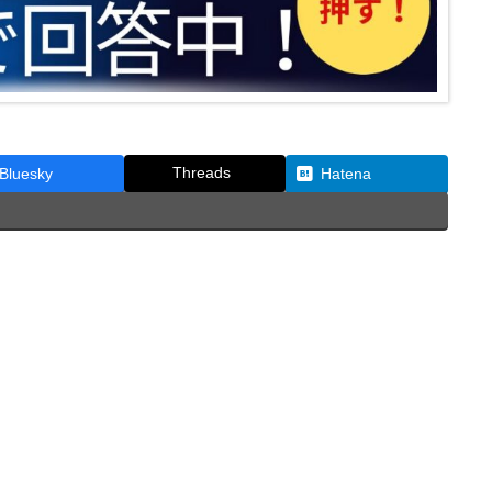
Threads
Bluesky
Hatena