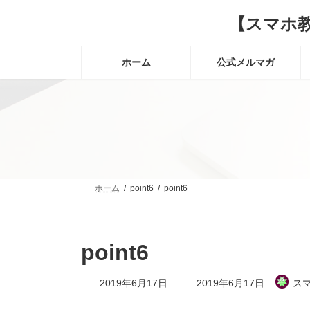
コ
ナ
【スマホ
ン
ビ
テ
ゲ
ン
ー
ホーム
公式メルマガ
ツ
シ
へ
ョ
ス
ン
キ
に
ッ
移
プ
動
ホーム
point6
point6
point6
最
2019年6月17日
2019年6月17日
ス
終
更