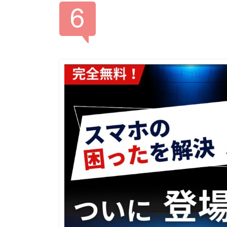
新
日
時
: