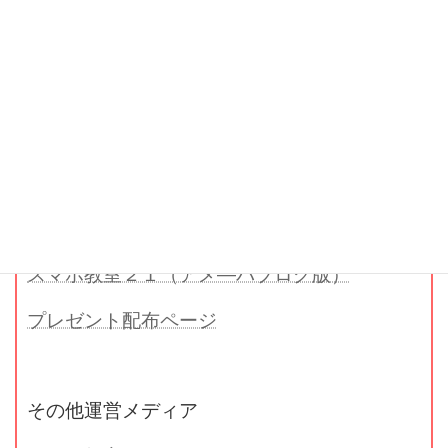
お知らせ
お知らせ：コロナウイルスの影響にて開催し
ていないコースがあります。
最新の情報は以下よりブログをご覧くださ
い。
スマホ教室２１（公式ブログ）
スマホ教室２１（アメ―バブログ版）
プレゼント配布ページ
その他運営メディア