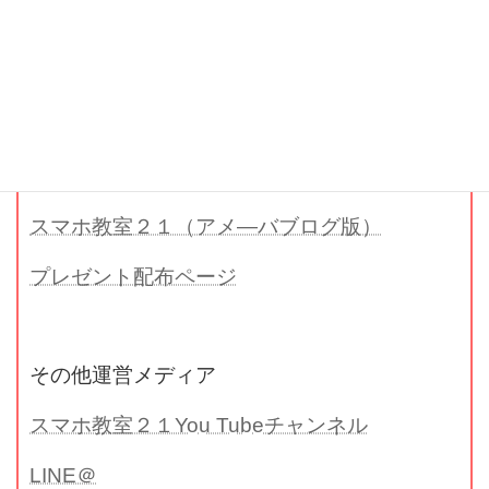
お知らせ：コロナウイルスの影響にて開催し
ていないコースがあります。
最新の情報は以下よりブログをご覧くださ
い。
スマホ教室２１（公式ブログ）
スマホ教室２１（アメ―バブログ版）
プレゼント配布ページ
その他運営メディア
スマホ教室２１You Tubeチャンネル
LINE＠