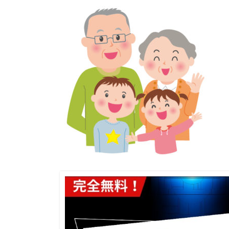
新
日
時
: