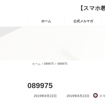
コ
ナ
【スマホ
ン
ビ
テ
ゲ
ン
ー
ホーム
公式メルマガ
ツ
シ
へ
ョ
ス
ン
キ
に
ッ
移
プ
動
ホーム
089975
089975
089975
最
2019年8月22日
2019年8月22日
ス
終
更