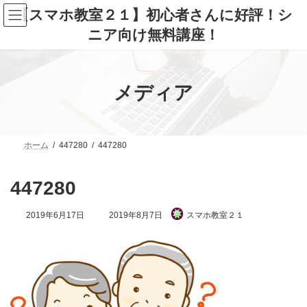
コ
ナ
【スマホ教室２１】初心者さんに好評！シ
ン
ビ
テ
ゲ
ニア向け無料講座！
ン
ー
ツ
シ
へ
ョ
ス
ン
メディア
キ
に
ッ
移
プ
動
ホーム
447280
447280
447280
最
2019年6月17日
2019年8月7日
スマホ教室２１
終
更
新
日
時
: