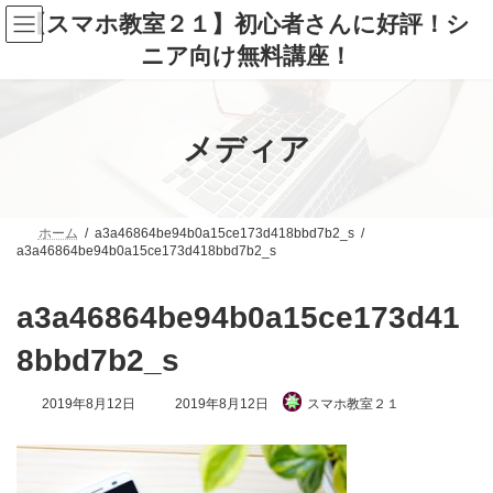
コ
ナ
【スマホ教室２１】初心者さんに好評！シ
ン
ビ
テ
ゲ
ニア向け無料講座！
ン
ー
ツ
シ
へ
ョ
ス
ン
メディア
キ
に
ッ
移
プ
動
ホーム
a3a46864be94b0a15ce173d418bbd7b2_s
a3a46864be94b0a15ce173d418bbd7b2_s
a3a46864be94b0a15ce173d41
8bbd7b2_s
最
2019年8月12日
2019年8月12日
スマホ教室２１
終
更
新
日
時