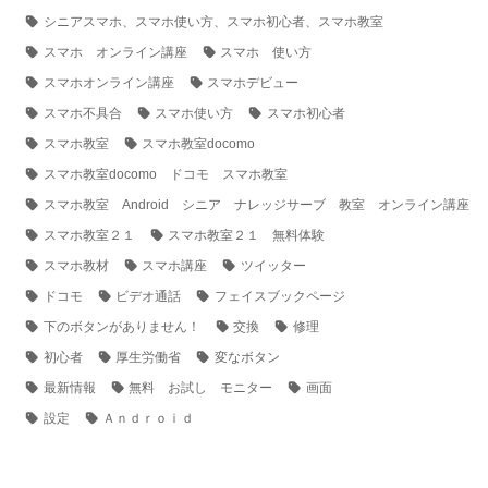
シニアスマホ、スマホ使い方、スマホ初心者、スマホ教室
スマホ オンライン講座
スマホ 使い方
スマホオンライン講座
スマホデビュー
スマホ不具合
スマホ使い方
スマホ初心者
スマホ教室
スマホ教室docomo
スマホ教室docomo ドコモ スマホ教室
スマホ教室 Android シニア ナレッジサーブ 教室 オンライン講座
スマホ教室２１
スマホ教室２１ 無料体験
スマホ教材
スマホ講座
ツイッター
ドコモ
ビデオ通話
フェイスブックページ
下のボタンがありません！
交換
修理
初心者
厚生労働省
変なボタン
最新情報
無料 お試し モニター
画面
設定
Ａｎｄｒｏｉｄ