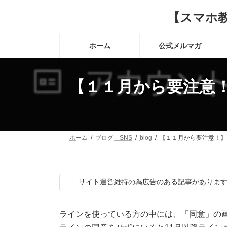
コ
ナ
【スマホ
ン
ビ
テ
ゲ
ン
ー
ホーム
公式メルマガ
ツ
シ
へ
ョ
ス
ン
キ
に
【１１月から要注意
ッ
移
プ
動
ホーム
ブログ SNS
blog
【１１月から要注意！】
サイト運営維持の為広告のある記事がありま
ラインを使っている方の中には、「同意」の