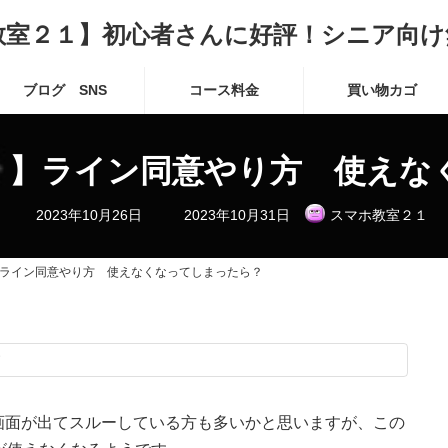
教室２１】初心者さんに好評！シニア向け
ブログ SNS
コース料金
買い物カゴ
！】ライン同意やり方 使えな
最
2023年10月26日
2023年10月31日
スマホ教室２１
終
更
新
日
ライン同意やり方 使えなくなってしまったら？
時
:
す
画面が出てスルーしている方も多いかと思いますが、この