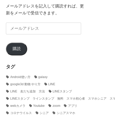
メールアドレスを記入して購読すれば、更
新をメールで受信できます。
メ
ー
ル
ア
購読
ド
レ
タグ
ス
Android使い方
galaxy
google3d 動物 やり方
LINE
LINE 友だち追加 方法
LINEスタンプ
LINEスタンプ ラインスタンプ 無料 スマホ初心者 スマホシニア ス
webカメラ
Youtube
zoom
アプリ
コロナウイルス
シニア
シニアスマホ