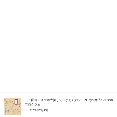
（緊急時用）省電力モード 設定 方法 Android iPhone
2021年2月14日
（８回目）スマホ 重要なお知らせ 7Days 魔法のスマホプロ
グラム
2021年2月13日
（７回目）体験版の終わりです でも実は。。 7Days 魔法の
スマホプログラム
2021年2月13日
（６回目）違いをお答え致します！ 7Days 魔法のスマホプロ
グラム
2021年2月13日
（５回目）スマホ大損していましたね？ 7Days 魔法のスマホ
プログラム
2021年2月13日