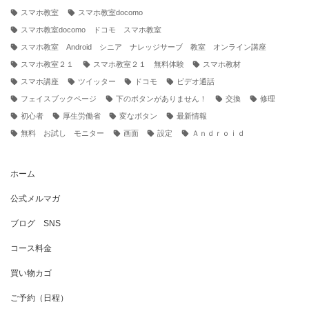
スマホ教室
スマホ教室docomo
スマホ教室docomo ドコモ スマホ教室
スマホ教室 Android シニア ナレッジサーブ 教室 オンライン講座
スマホ教室２１
スマホ教室２１ 無料体験
スマホ教材
スマホ講座
ツイッター
ドコモ
ビデオ通話
フェイスブックページ
下のボタンがありません！
交換
修理
初心者
厚生労働省
変なボタン
最新情報
無料 お試し モニター
画面
設定
Ａｎｄｒｏｉｄ
ホーム
公式メルマガ
ブログ SNS
コース料金
買い物カゴ
ご予約（日程）