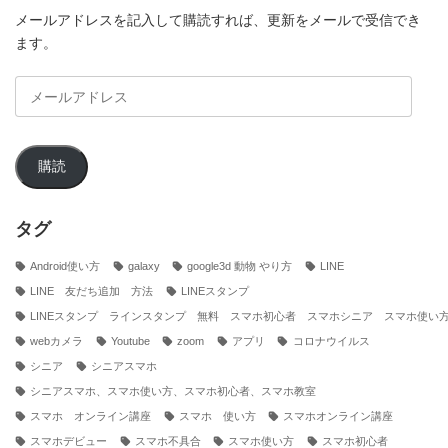
メールアドレスを記入して購読すれば、更新をメールで受信でき
ます。
メ
ー
ル
ア
購読
ド
レ
ス
タグ
Android使い方
galaxy
google3d 動物 やり方
LINE
LINE 友だち追加 方法
LINEスタンプ
LINEスタンプ ラインスタンプ 無料 スマホ初心者 スマホシニア スマホ使い
webカメラ
Youtube
zoom
アプリ
コロナウイルス
シニア
シニアスマホ
シニアスマホ、スマホ使い方、スマホ初心者、スマホ教室
スマホ オンライン講座
スマホ 使い方
スマホオンライン講座
スマホデビュー
スマホ不具合
スマホ使い方
スマホ初心者