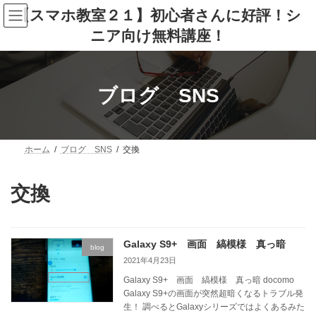
コ
ナ
【スマホ教室２１】初心者さんに好評！シ
ン
ビ
テ
ゲ
ニア向け無料講座！
ン
ー
ツ
シ
へ
ョ
ス
ン
ブログ SNS
キ
に
ッ
移
プ
動
ホーム
ブログ SNS
交換
交換
Galaxy S9+ 画面 縞模様 真っ暗
blog
2021年4月23日
Galaxy S9+ 画面 縞模様 真っ暗 docomo
Galaxy S9+の画面が突然超暗くなるトラブル発
生！ 調べるとGalaxyシリーズではよくあるみた