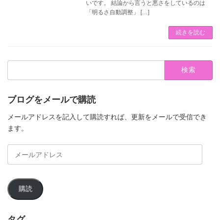
いです。 結論から言うと悪さをしているのは
「明るさ自動調整」 […]
続きを読む
検
索:
ブログをメールで購読
メールアドレスを記入して購読すれば、更新をメールで受信でき
ます。
メ
ー
ル
ア
購読
ド
レ
ス
タグ