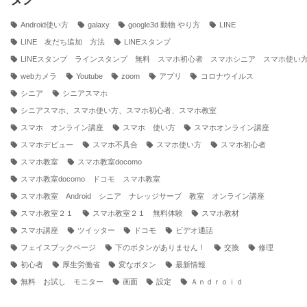
Android使い方
galaxy
google3d 動物 やり方
LINE
LINE 友だち追加 方法
LINEスタンプ
LINEスタンプ ラインスタンプ 無料 スマホ初心者 スマホシニア スマホ使い
webカメラ
Youtube
zoom
アプリ
コロナウイルス
シニア
シニアスマホ
シニアスマホ、スマホ使い方、スマホ初心者、スマホ教室
スマホ オンライン講座
スマホ 使い方
スマホオンライン講座
スマホデビュー
スマホ不具合
スマホ使い方
スマホ初心者
スマホ教室
スマホ教室docomo
スマホ教室docomo ドコモ スマホ教室
スマホ教室 Android シニア ナレッジサーブ 教室 オンライン講座
スマホ教室２１
スマホ教室２１ 無料体験
スマホ教材
スマホ講座
ツイッター
ドコモ
ビデオ通話
フェイスブックページ
下のボタンがありません！
交換
修理
初心者
厚生労働省
変なボタン
最新情報
無料 お試し モニター
画面
設定
Ａｎｄｒｏｉｄ