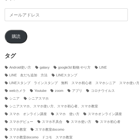
メ
ー
ル
ア
購読
ド
レ
ス
タグ
Android使い方
galaxy
google3d 動物 やり方
LINE
LINE 友だち追加 方法
LINEスタンプ
LINEスタンプ ラインスタンプ 無料 スマホ初心者 スマホシニア スマホ使い
webカメラ
Youtube
zoom
アプリ
コロナウイルス
シニア
シニアスマホ
シニアスマホ、スマホ使い方、スマホ初心者、スマホ教室
スマホ オンライン講座
スマホ 使い方
スマホオンライン講座
スマホデビュー
スマホ不具合
スマホ使い方
スマホ初心者
スマホ教室
スマホ教室docomo
スマホ教室docomo ドコモ スマホ教室