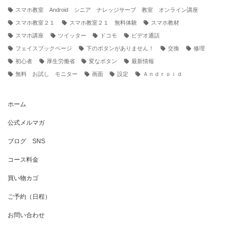
スマホ教室 Android シニア ナレッジサーブ 教室 オンライン講座
スマホ教室２１
スマホ教室２１ 無料体験
スマホ教材
スマホ講座
ツイッター
ドコモ
ビデオ通話
フェイスブックページ
下のボタンがありません！
交換
修理
初心者
厚生労働省
変なボタン
最新情報
無料 お試し モニター
画面
設定
Ａｎｄｒｏｉｄ
ホーム
公式メルマガ
ブログ SNS
コース料金
買い物カゴ
ご予約（日程）
お問い合わせ