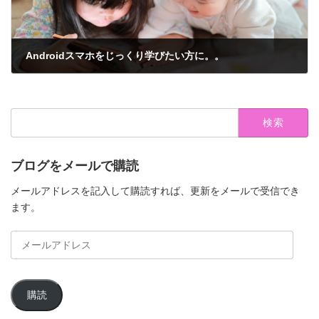
Androidスマホをじっくり学びたい方に。。
2019年10月13日
検
索:
ブログをメールで購読
メールアドレスを記入して購読すれば、更新をメールで受信でき
ます。
メ
ー
ル
ア
購読
ド