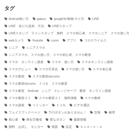
レ
ス
タグ
Android使い方
galaxy
google3d 動物 やり方
LINE
LINE 友だち追加 方法
LINEスタンプ
LINEスタンプ ラインスタンプ 無料 スマホ初心者 スマホシニア スマホ使い
webカメラ
Youtube
zoom
アプリ
コロナウイルス
シニア
シニアスマホ
シニアスマホ、スマホ使い方、スマホ初心者、スマホ教室
スマホ オンライン講座
スマホ 使い方
スマホオンライン講座
スマホデビュー
スマホ不具合
スマホ使い方
スマホ初心者
スマホ教室
スマホ教室docomo
スマホ教室docomo ドコモ スマホ教室
スマホ教室 Android シニア ナレッジサーブ 教室 オンライン講座
スマホ教室２１
スマホ教室２１ 無料体験
スマホ教材
スマホ講座
ツイッター
ドコモ
ビデオ通話
フェイスブックページ
下のボタンがありません！
交換
修理
初心者
厚生労働省
変なボタン
最新情報
無料 お試し モニター
画面
設定
Ａｎｄｒｏｉｄ