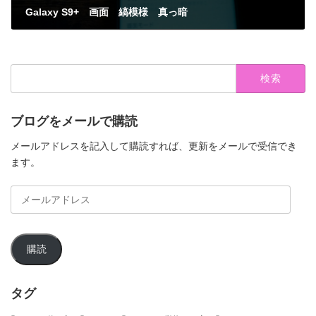
Galaxy S9+ 画面 縞模様 真っ暗
2021年4月23日
検
索:
ブログをメールで購読
メールアドレスを記入して購読すれば、更新をメールで受信でき
ます。
メ
ー
ル
ア
購読
ド
レ
ス
タグ