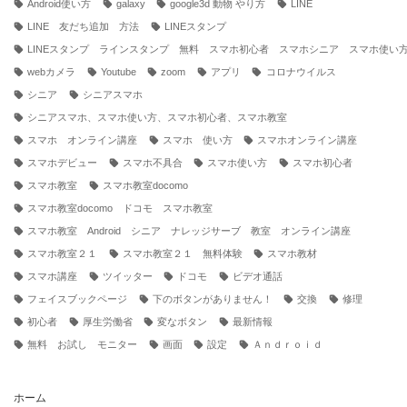
Android使い方
galaxy
google3d 動物 やり方
LINE
LINE 友だち追加 方法
LINEスタンプ
LINEスタンプ ラインスタンプ 無料 スマホ初心者 スマホシニア スマホ使い
webカメラ
Youtube
zoom
アプリ
コロナウイルス
シニア
シニアスマホ
シニアスマホ、スマホ使い方、スマホ初心者、スマホ教室
スマホ オンライン講座
スマホ 使い方
スマホオンライン講座
スマホデビュー
スマホ不具合
スマホ使い方
スマホ初心者
スマホ教室
スマホ教室docomo
スマホ教室docomo ドコモ スマホ教室
スマホ教室 Android シニア ナレッジサーブ 教室 オンライン講座
スマホ教室２１
スマホ教室２１ 無料体験
スマホ教材
スマホ講座
ツイッター
ドコモ
ビデオ通話
フェイスブックページ
下のボタンがありません！
交換
修理
初心者
厚生労働省
変なボタン
最新情報
無料 お試し モニター
画面
設定
Ａｎｄｒｏｉｄ
ホーム