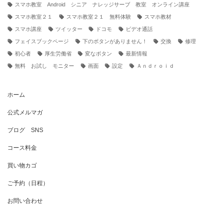
スマホ教室 Android シニア ナレッジサーブ 教室 オンライン講座
スマホ教室２１
スマホ教室２１ 無料体験
スマホ教材
スマホ講座
ツイッター
ドコモ
ビデオ通話
フェイスブックページ
下のボタンがありません！
交換
修理
初心者
厚生労働省
変なボタン
最新情報
無料 お試し モニター
画面
設定
Ａｎｄｒｏｉｄ
ホーム
公式メルマガ
ブログ SNS
コース料金
買い物カゴ
ご予約（日程）
お問い合わせ