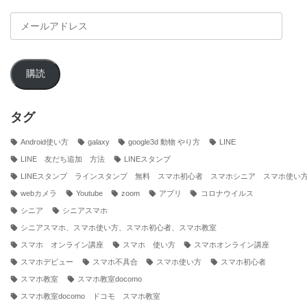
メ
ー
ル
ア
購読
ド
レ
ス
タグ
Android使い方
galaxy
google3d 動物 やり方
LINE
LINE 友だち追加 方法
LINEスタンプ
LINEスタンプ ラインスタンプ 無料 スマホ初心者 スマホシニア スマホ使い
webカメラ
Youtube
zoom
アプリ
コロナウイルス
シニア
シニアスマホ
シニアスマホ、スマホ使い方、スマホ初心者、スマホ教室
スマホ オンライン講座
スマホ 使い方
スマホオンライン講座
スマホデビュー
スマホ不具合
スマホ使い方
スマホ初心者
スマホ教室
スマホ教室docomo
スマホ教室docomo ドコモ スマホ教室