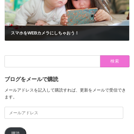
スマホをWEBカメラにしちゃおう！
2020年3月22日
検
索:
ブログをメールで購読
メールアドレスを記入して購読すれば、更新をメールで受信でき
ます。
メ
ー
ル
ア
購読